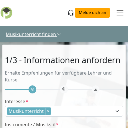
Skip to main content
Melde dich an
Musikunterricht finden
1/3 - Informationen anfordern
Erhalte Empfehlungen für verfügbare Lehrer und
Kurse!
Interesse
Musikunterricht
×
Instrumente / Musikstil