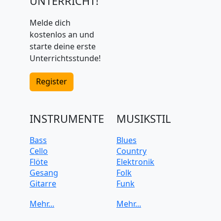
UNTERRICHT!
Melde dich
kostenlos an und
starte deine erste
Unterrichtsstunde!
Register
INSTRUMENTE
MUSIKSTIL
Bass
Blues
Cello
Country
Flöte
Elektronik
Gesang
Folk
Gitarre
Funk
Keyboard
Jazz
Klarinette
Klassik
Klavier
Pop