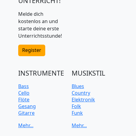
UNTERRICHT!
Melde dich
kostenlos an und
starte deine erste
Unterrichtsstunde!
Register
INSTRUMENTE
MUSIKSTIL
Bass
Blues
Cello
Country
Flöte
Elektronik
Gesang
Folk
Gitarre
Funk
Keyboard
Jazz
Klarinette
Klassik
Klavier
Pop