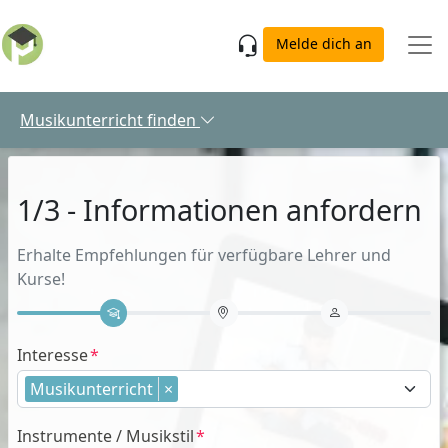
Skip to main content
Melde dich an
Musikunterricht finden
1/3 - Informationen anfordern
Erhalte Empfehlungen für verfügbare Lehrer und
Kurse!
Interesse
Musikunterricht
×
Instrumente / Musikstil