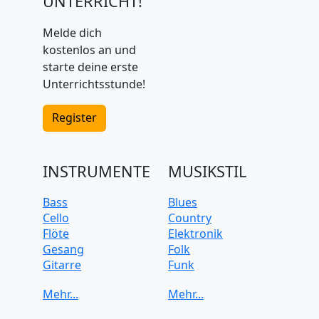
UNTERRICHT!
Melde dich
kostenlos an und
starte deine erste
Unterrichtsstunde!
Register
INSTRUMENTE
MUSIKSTIL
Bass
Blues
Cello
Country
Flöte
Elektronik
Gesang
Folk
Gitarre
Funk
Keyboard
Jazz
Klarinette
Klassik
Klavier
Pop