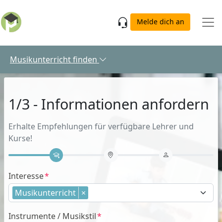
Skip to main content
Melde dich an
Musikunterricht finden
1/3 - Informationen anfordern
Erhalte Empfehlungen für verfügbare Lehrer und
Kurse!
Interesse
Musikunterricht
×
Instrumente / Musikstil