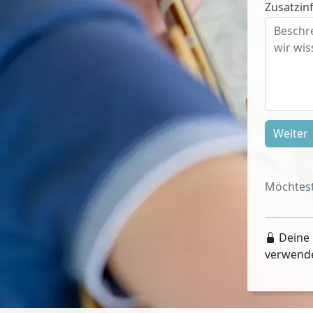
Zusatzinf
Weiter
Möchtest
Deine 
verwend