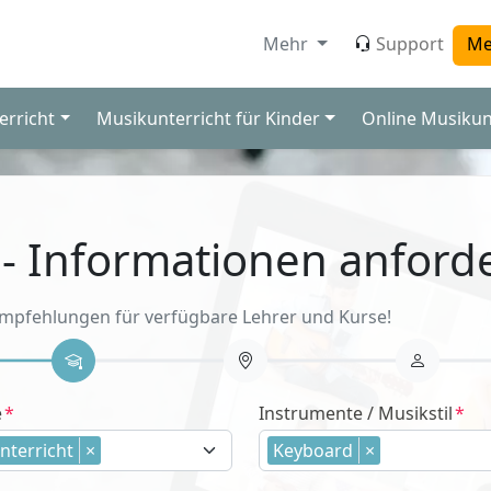
Mehr
Support
Me
erricht
Musikunterricht für Kinder
Online Musikun
 - Informationen anford
Empfehlungen für verfügbare Lehrer und Kurse!
e
Instrumente / Musikstil
nterricht
×
Keyboard
×