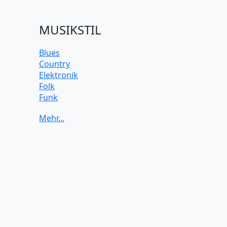
MUSIKSTIL
Blues
Country
Elektronik
Folk
Funk
Jazz
Klassik
Pop
Rock
Soul