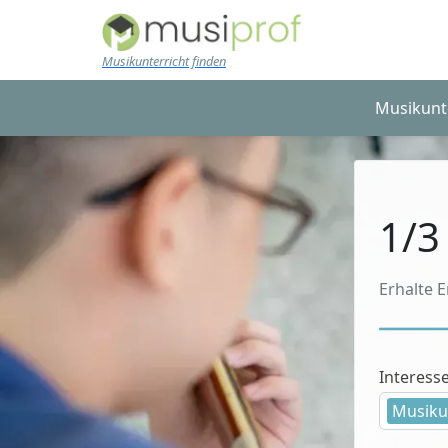
Skip to main content
Musikunterricht finden
Musikunt
1/3
Erhalte 
Interess
Musiku