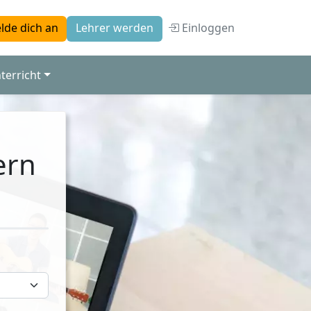
Einloggen
lde dich an
Lehrer werden
terricht
ern