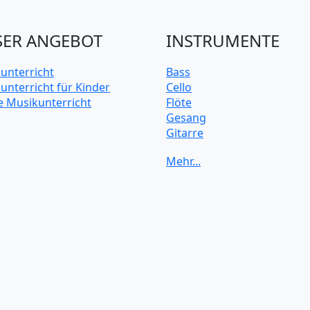
ER ANGEBOT
INSTRUMENTE
unterricht
Bass
unterricht für Kinder
Cello
e Musikunterricht
Flöte
Gesang
Gitarre
Keyboard
Klarinette
Klavier
Posaune
Saxophon
Schlagzeug
Trompete
Ukulele
Violine