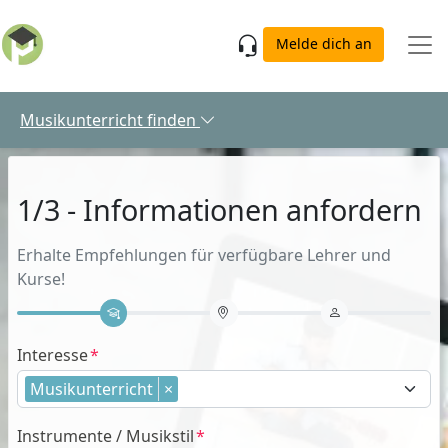
Skip to main content
Melde dich an
Musikunterricht finden
1/3 - Informationen anfordern
Erhalte Empfehlungen für verfügbare Lehrer und
Kurse!
Interesse
Musikunterricht
×
Instrumente / Musikstil