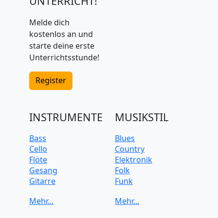
UNTERRICHT!
Melde dich
kostenlos an und
starte deine erste
Unterrichtsstunde!
Register
INSTRUMENTE
MUSIKSTIL
Bass
Blues
Cello
Country
Flöte
Elektronik
Gesang
Folk
Gitarre
Funk
Keyboard
Jazz
Klarinette
Klassik
Klavier
Pop