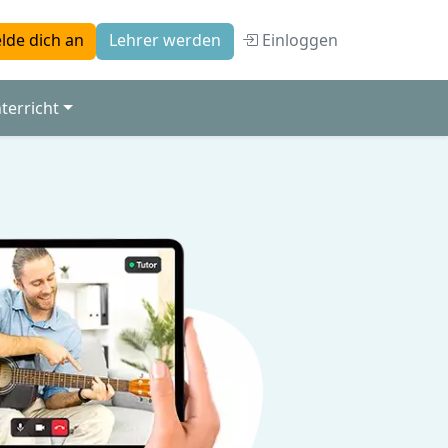
Einloggen
lde dich an
Lehrer werden
terricht