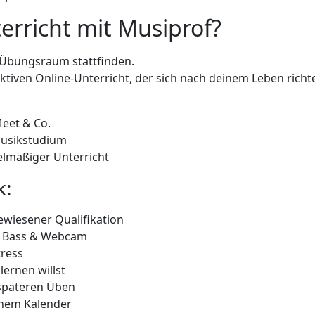
rricht mit Musiprof?
n Übungsraum stattfinden.
iven Online-Unterricht, der sich nach deinem Leben richte
eet & Co.
Musikstudium
elmäßiger Unterricht
k:
ewiesener Qualifikation
t, Bass & Webcam
tress
ernen willst
späteren Üben
inem Kalender