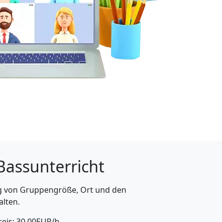
 Bassunterricht
ig von Gruppengröße, Ort und den
alten.
eis: 30.00EUR/h