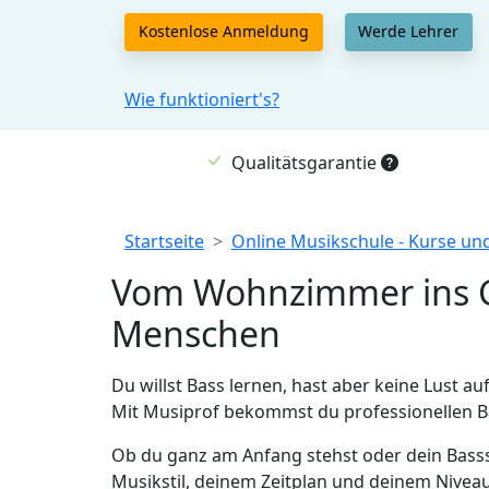
Kostenlose Anmeldung
Werde Lehrer
Wie funktioniert's?
Qualitätsgarantie
Breadcrumb
Startseite
Online Musikschule - Kurse un
Vom Wohnzimmer ins Gr
Menschen
Du willst Bass lernen, hast aber keine Lust au
Mit Musiprof bekommst du professionellen Ba
Ob du ganz am Anfang stehst oder dein Bassspi
Musikstil, deinem Zeitplan und deinem Nivea