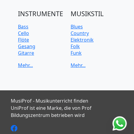
INSTRUMENTE
MUSIKSTIL
Bass
Blues
Cello
Country
Flöte
Elektronik
Gesang
Folk
Gitarre
Funk
Keyboard
Jazz
Klarinette
Klassik
Klavier
Pop
Posaune
Rock
Saxophon
Soul
Schlagzeug
Trompete
MusiProf - Musikunterricht finden
Ukulele
UniProf ist eine Marke, die von Prof
Violine
Bildungszentrum betrieben wird