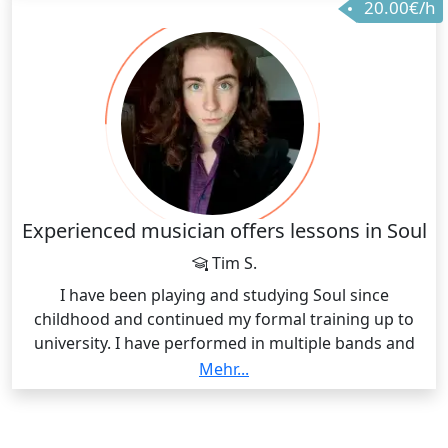
20.00€/h
Stimme zu entdecken und zu entwickeln.
Experienced musician offers lessons in Soul
Tim S.
I have been playing and studying Soul since
childhood and continued my formal training up to
university. I have performed in multiple bands and
ensembles specializing in Soul, both in school and
Mehr...
professionally. With years of practical experience, I
provide in-depth knowledge of stylistic nuances,
phrasing, and genre-specific techniques. Lessons