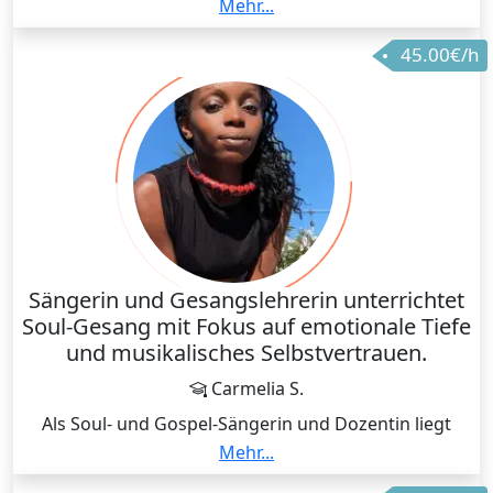
Jahren InstrumentalschülerInnen in diesem Bereich.
Mehr...
Darüber hinaus bin ich als freie Musikerin auf
45.00€/h
verschiedenen Veranstaltungen tätig. Vor allem im
Gesangsbereich spiele ich gerne Stücke, die aus dem
Pop oder Soul kommen und gebe diese Fähigkeiten
gerne weiter.
Sängerin und Gesangslehrerin unterrichtet
Soul-Gesang mit Fokus auf emotionale Tiefe
und musikalisches Selbstvertrauen.
Carmelia S.
Als Soul- und Gospel-Sängerin und Dozentin liegt
mein Fokus auf Emotion, Stimmfarbe und dem
Mehr...
authentischen Ausdruck. Ich helfe dir, deine Soul-