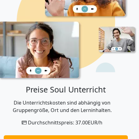
verschiedenen Institutionen. Ich lebe derzeit in Wien
(Österreich) und setze meine Karriere dort fort. Ich
unterrichte derzeit IELTS, TOEFL und PTE. Mit meinem
Engagement für qualitativ hochwertigen Unterricht,
meiner interkulturellen Kompetenz und meiner
Leidenschaft für Geschichte, Kultur und Literatur.
Preise Soul Unterricht
Die Unterrichtskosten sind abhängig von
Gruppengröße, Ort und den Lerninhalten.
Durchschnittspreis: 37.00EUR/h