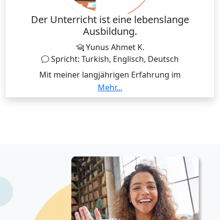
Der Unterricht ist eine lebenslange
Ausbildung.
Yunus Ahmet K.
Spricht: Turkish, Englisch, Deutsch
Mit meiner langjährigen Erfahrung im
Sprachunterricht und meiner fundierten
Mehr...
pädagogischen Ausbildung bin ich überzeugt, einen
wertvollen Beitrag zu Ihrem Bildungsleben leisten zu
können. Ich habe meinen Master in Geschichte an
der Universität Ankara abgeschlossen und mich
dabei auf Franklin D. Roosevelts New-Deal-Politik
konzentriert. Darüber hinaus habe ich durch das
Erasmus-Programm in Posen (Polen) und als
Volontär in Dortmund (Deutschland) wertvolle
internationale Erfahrungen gesammelt. Meine
berufliche Laufbahn als Englischlehrerin begann 2015
und erstreckt sich mittlerweile über zehn Jahre an