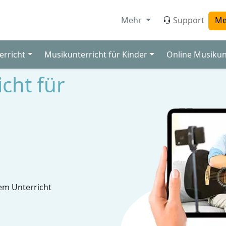
Mehr
Support
Me
erricht
Musikunterricht für Kinder
Online Musikun
cht für
em Unterricht