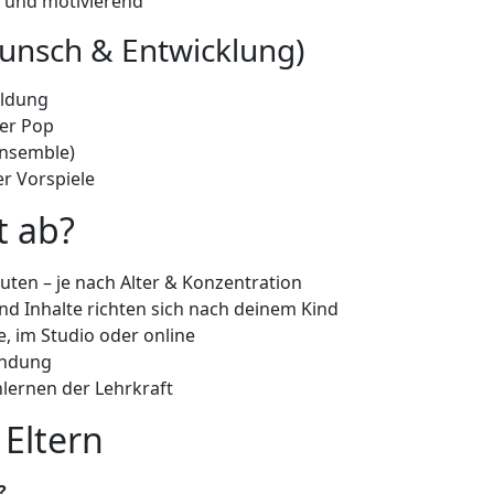
t und motivierend
unsch & Entwicklung)
ildung
der Pop
Ensemble)
r Vorspiele
t ab?
uten – je nach Alter & Konzentration
nd Inhalte richten sich nach deinem Kind
e, im Studio oder online
indung
ernen der Lehrkraft
Eltern
?