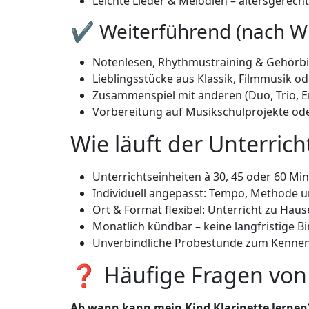
Leichte Lieder & Melodien – altersgerech
✔ Weiterführend (nach W
Notenlesen, Rhythmustraining & Gehörb
Lieblingsstücke aus Klassik, Filmmusik o
Zusammenspiel mit anderen (Duo, Trio, 
Vorbereitung auf Musikschulprojekte ode
Wie läuft der Unterrich
Unterrichtseinheiten à 30, 45 oder 60 Min
Individuell angepasst: Tempo, Methode u
Ort & Format flexibel: Unterricht zu Haus
Monatlich kündbar – keine langfristige B
Unverbindliche Probestunde zum Kennenl
❓ Häufige Fragen von 
Ab wann kann mein Kind Klarinette lernen