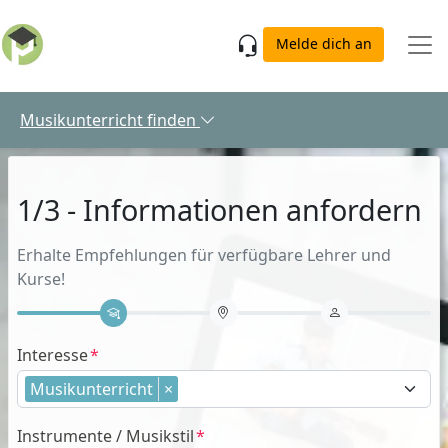
Skip to main content
Melde dich an
Musikunterricht finden
1/3 - Informationen anfordern
Erhalte Empfehlungen für verfügbare Lehrer und
Kurse!
Interesse
Musikunterricht
×
Instrumente / Musikstil