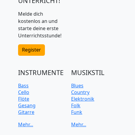
UNTERRICHT!
Melde dich
kostenlos an und
starte deine erste
Unterrichtsstunde!
Register
INSTRUMENTE
MUSIKSTIL
Bass
Blues
Cello
Country
Flöte
Elektronik
Gesang
Folk
Gitarre
Funk
Keyboard
Jazz
Klarinette
Klassik
Klavier
Pop