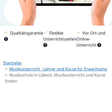
Qualitätsgarantie
Flexible
Vor Ort und
Unterrichtszeiten
Online-
Unterricht
Breadcrumb
Startseite
Musikunterricht - Lehrer und Kurse für Erwachsene
Musikschule in Lübeck: Musikunterricht und Kurse
finden