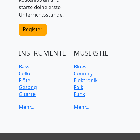
starte deine erste
Unterrichtsstunde!
Register
INSTRUMENTE
MUSIKSTIL
Bass
Blues
Cello
Country
Flöte
Elektronik
Gesang
Folk
Gitarre
Funk
Keyboard
Jazz
Klarinette
Klassik
Klavier
Pop
Posaune
Rock
Saxophon
Soul
Schlagzeug