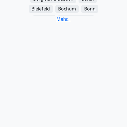
Bielefeld
Bochum
Bonn
Bottrop
Braunschweig
Bremen
Bremerhaven
Chemnitz
Cottbus
Darmstadt
Dortmund
Dresden
Duisburg
Düsseldorf
Erfurt
Erlangen
Essen
Frankfurt am Main
Freiburg im Breisgau
Fürth
Gelsenkirchen
Göttingen
Gütersloh
Hagen
Halle (Saale)
Hamburg